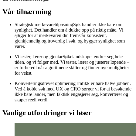
Vår tilnærming
Strategisk merkevaretilpasning
Søk handler ikke bare om
synlighet. Det handler om å dukke opp på riktig måte. Vi
sørger for at merkevaren din fremstår konsistent,
gjenkjennelig og troverdig i søk, og bygger synlighet som
varer.
Vi tester, lærer og gjentar
Søkelandskapet endrer seg hele
tiden, og vi følger med. Vi tester, lærer og justerer løpende –
er forberedt når algoritmene skifter og finner nye muligheter
for vekst.
Konverteringsdrevet optimering
Trafikk er bare halve jobben.
Ved å koble søk med UX og CRO sørger vi for at besøkende
ikke bare lander, men faktisk engasjerer seg, konverterer og
skaper reell verdi.
Vanlige utfordringer vi løser