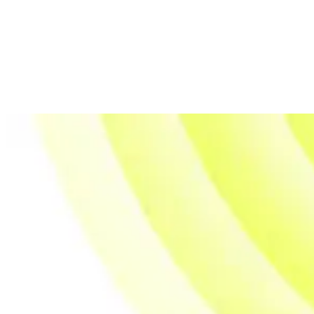
Jobber i NoA Connect
Vi er vokst opp digitalt og svært hands-
on. Vi omsetter strategi til konkrete,
datadrevne løsninger raskt.
Elise Rådstoga
Senior Consultant