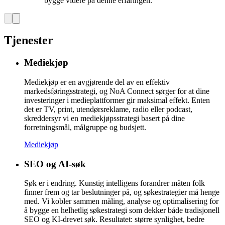
bygge videre på denne erfaringen.
Tjenester
Mediekjøp
Mediekjøp er en avgjørende del av en effektiv
markedsføringsstrategi, og NoA Connect sørger for at dine
investeringer i medieplattformer gir maksimal effekt. Enten
det er TV, print, utendørsreklame, radio eller podcast,
skreddersyr vi en mediekjøpsstrategi basert på dine
forretningsmål, målgruppe og budsjett.
Mediekjøp
SEO og AI-søk
Søk er i endring. Kunstig intelligens forandrer måten folk
finner frem og tar beslutninger på, og søkestrategier må henge
med. Vi kobler sammen måling, analyse og optimalisering for
å bygge en helhetlig søkestrategi som dekker både tradisjonell
SEO og KI-drevet søk. Resultatet: større synlighet, bedre